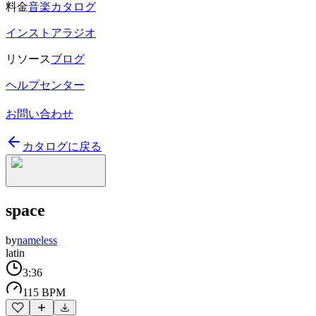
料金
音楽カタログ
インストアラジオ
リソース
ブログ
ヘルプセンター
お問い合わせ
カタログに戻る
space
by
nameless
latin
3:36
115 BPM