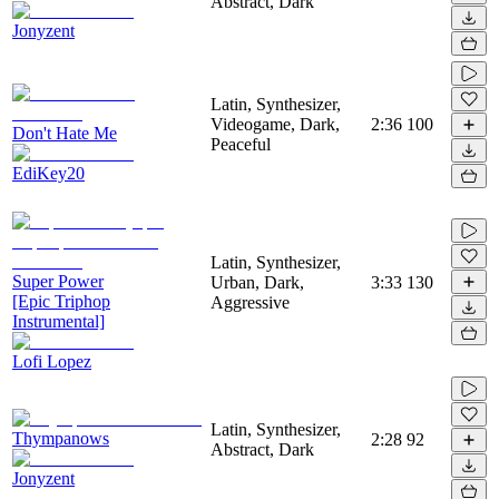
Abstract, Dark
Jonyzent
Latin, Synthesizer,
Videogame, Dark,
2:36
100
Don't Hate Me
Peaceful
EdiKey20
Latin, Synthesizer,
Super Power
Urban, Dark,
3:33
130
[Epic Triphop
Aggressive
Instrumental]
Lofi Lopez
Latin, Synthesizer,
Thympanows
2:28
92
Abstract, Dark
Jonyzent