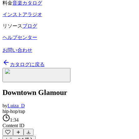
料金
音楽カタログ
インストアラジオ
リソース
ブログ
ヘルプセンター
お問い合わせ
カタログに戻る
Downtown Glamour
by
Luiza_D
hip-hop/rap
1:34
Content ID