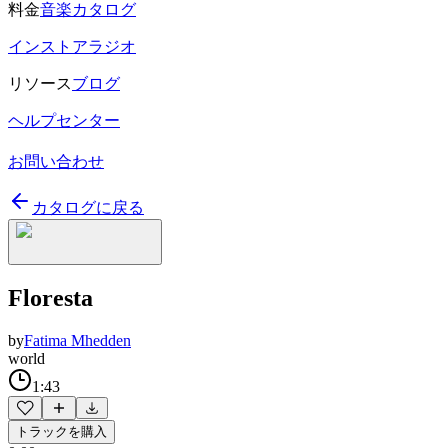
料金
音楽カタログ
インストアラジオ
リソース
ブログ
ヘルプセンター
お問い合わせ
カタログに戻る
Floresta
by
Fatima Mhedden
world
1:43
トラックを購入