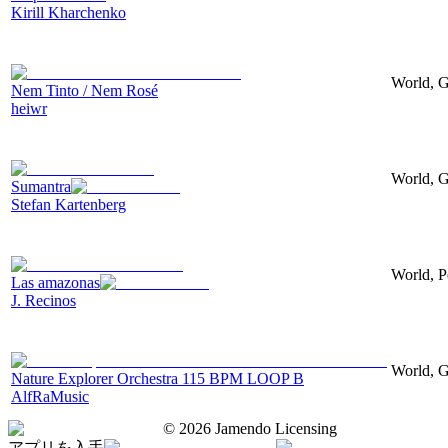
Kirill Kharchenko
World, G
Nem Tinto / Nem Rosé
heiwr
World, G
Sumantra
Stefan Kartenberg
World, P
Las amazonas
J. Recinos
World, G
Nature Explorer Orchestra 115 BPM LOOP B
AlfRaMusic
©
2026
Jamendo Licensing
アプリを入手