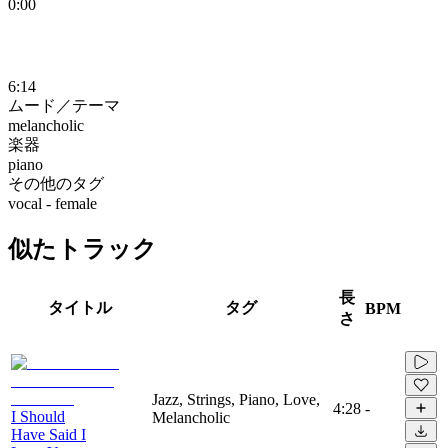
0:00
6:14
ムード／テーマ
melancholic
楽器
piano
その他のタグ
vocal - female
似たトラック
長
タイトル
タグ
BPM
さ
Jazz, Strings, Piano, Love,
4:28
-
I Should
Melancholic
Have Said I