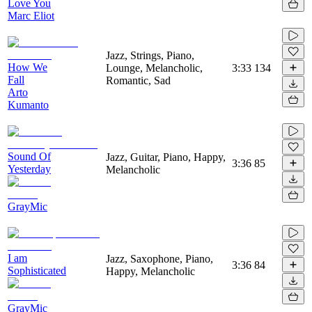
Love You
Marc Eliot
Jazz, Strings, Piano,
How We
Lounge, Melancholic,
3:33
134
Fall
Romantic, Sad
Arto
Kumanto
Sound Of
Jazz, Guitar, Piano, Happy,
3:36
85
Yesterday
Melancholic
GrayMic
I am
Jazz, Saxophone, Piano,
3:36
84
Sophisticated
Happy, Melancholic
GrayMic