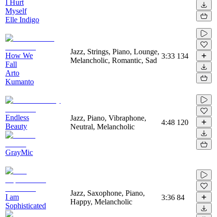
I Hurt
Myself
Elle Indigo
Jazz, Strings, Piano, Lounge,
How We
3:33
134
Melancholic, Romantic, Sad
Fall
Arto
Kumanto
Endless
Jazz, Piano, Vibraphone,
4:48
120
Beauty
Neutral, Melancholic
GrayMic
Jazz, Saxophone, Piano,
I am
3:36
84
Happy, Melancholic
Sophisticated