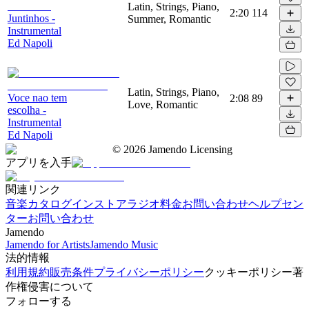
Latin, Strings, Piano,
2:20
114
Juntinhos -
Summer, Romantic
Instrumental
Ed Napoli
Latin, Strings, Piano,
Voce nao tem
2:08
89
Love, Romantic
escolha -
Instrumental
Ed Napoli
©
2026
Jamendo Licensing
アプリを入手
関連リンク
音楽カタログ
インストアラジオ
料金
お問い合わせ
ヘルプセン
ター
お問い合わせ
Jamendo
Jamendo for Artists
Jamendo Music
法的情報
利用規約
販売条件
プライバシーポリシー
クッキーポリシー
著
作権侵害について
フォローする