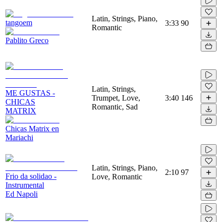
Latin, Strings, Piano,
tangoem
3:33
90
Romantic
Pablito Greco
Latin, Strings,
ME GUSTAS -
Trumpet, Love,
3:40
146
CHICAS
Romantic, Sad
MATRIX
Chicas Matrix en
Mariachi
Latin, Strings, Piano,
2:10
97
Frio da solidao -
Love, Romantic
Instrumental
Ed Napoli