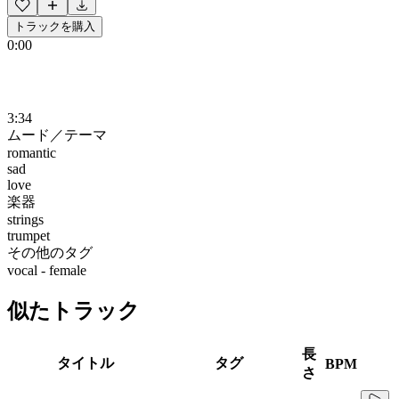
トラックを購入
0:00
3:34
ムード／テーマ
romantic
sad
love
楽器
strings
trumpet
その他のタグ
vocal - female
似たトラック
長
タイトル
タグ
BPM
さ