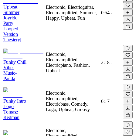
Upbeat
Electronic, Electricguitar,
Summer
Electroamplified, Summer,
0:54
-
Joyride
Happy, Upbeat, Fun
Party
Looped
Version
Thesieryj
Electronic,
Electroamplified,
Funky Chill
2:18
-
Electricpiano, Fashion,
Vibes
Upbeat
Music-
Panda
Electronic,
Electroamplified,
Funky Intro
0:17
-
Electricbass, Comedy,
Logo
Logo, Upbeat, Groovy
Tomasz
Redman
Electronic,
Electroamplified,