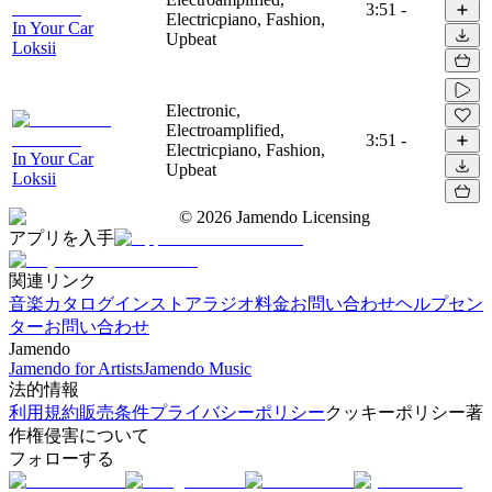
3:51
-
Electricpiano, Fashion,
In Your Car
Upbeat
Loksii
Electronic,
Electroamplified,
3:51
-
Electricpiano, Fashion,
In Your Car
Upbeat
Loksii
©
2026
Jamendo Licensing
アプリを入手
関連リンク
音楽カタログ
インストアラジオ
料金
お問い合わせ
ヘルプセン
ター
お問い合わせ
Jamendo
Jamendo for Artists
Jamendo Music
法的情報
利用規約
販売条件
プライバシーポリシー
クッキーポリシー
著
作権侵害について
フォローする