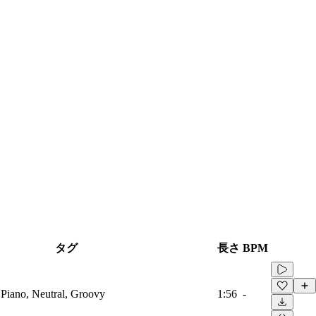
タグ
長さ
BPM
 Piano, Neutral, Groovy
1:56
-