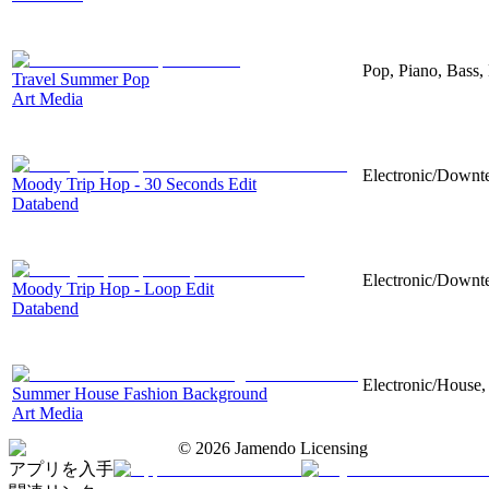
Pop, Piano, Bass,
Travel Summer Pop
Art Media
Electronic/Downte
Moody Trip Hop - 30 Seconds Edit
Databend
Electronic/Downte
Moody Trip Hop - Loop Edit
Databend
Electronic/House, 
Summer House Fashion Background
Art Media
©
2026
Jamendo Licensing
アプリを入手