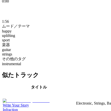
0:00
1:56
ムード／テーマ
happy
uplifting
sport
楽器
guitar
strings
その他のタグ
instrumental
似たトラック
タイトル
Electronic, Strings, 
Write Your Story
Infraction