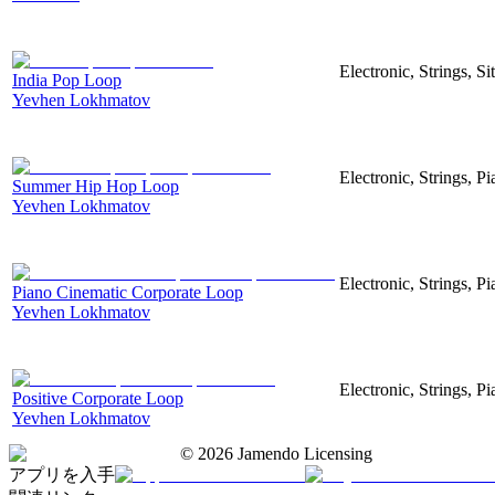
Electronic, Strings, S
India Pop Loop
Yevhen Lokhmatov
Electronic, Strings, 
Summer Hip Hop Loop
Yevhen Lokhmatov
Electronic, Strings, Pi
Piano Cinematic Corporate Loop
Yevhen Lokhmatov
Electronic, Strings, P
Positive Corporate Loop
Yevhen Lokhmatov
©
2026
Jamendo Licensing
アプリを入手