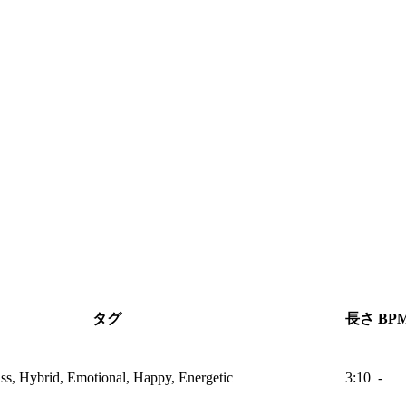
タグ
長さ
BP
Bass, Hybrid, Emotional, Happy, Energetic
3:10
-