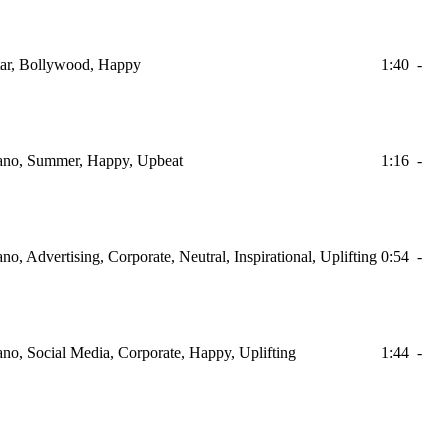
itar, Bollywood, Happy
1:40
-
Piano, Summer, Happy, Upbeat
1:16
-
ano, Advertising, Corporate, Neutral, Inspirational, Uplifting
0:54
-
iano, Social Media, Corporate, Happy, Uplifting
1:44
-