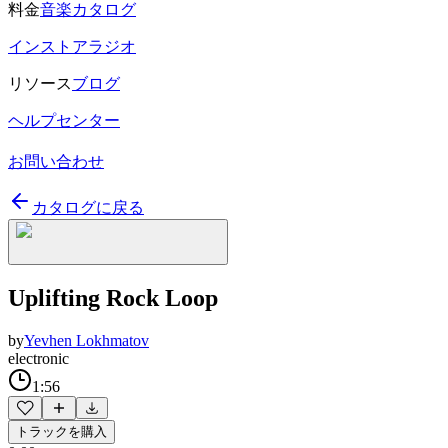
料金
音楽カタログ
インストアラジオ
リソース
ブログ
ヘルプセンター
お問い合わせ
カタログに戻る
Uplifting Rock Loop
by
Yevhen Lokhmatov
electronic
1:56
トラックを購入