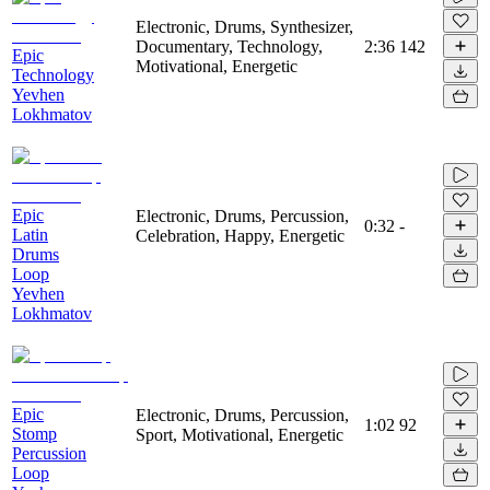
Electronic, Drums, Synthesizer,
Documentary, Technology,
2:36
142
Epic
Motivational, Energetic
Technology
Yevhen
Lokhmatov
Epic
Electronic, Drums, Percussion,
0:32
-
Latin
Celebration, Happy, Energetic
Drums
Loop
Yevhen
Lokhmatov
Epic
Electronic, Drums, Percussion,
1:02
92
Stomp
Sport, Motivational, Energetic
Percussion
Loop