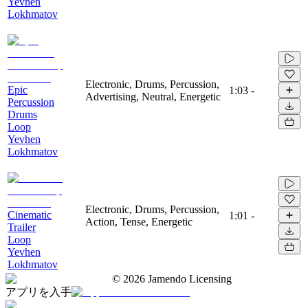
Yevhen
Lokhmatov
Electronic, Drums, Percussion,
Epic
1:03
-
Advertising, Neutral, Energetic
Percussion
Drums
Loop
Yevhen
Lokhmatov
Electronic, Drums, Percussion,
Cinematic
1:01
-
Action, Tense, Energetic
Trailer
Loop
Yevhen
Lokhmatov
©
2026
Jamendo Licensing
アプリを入手