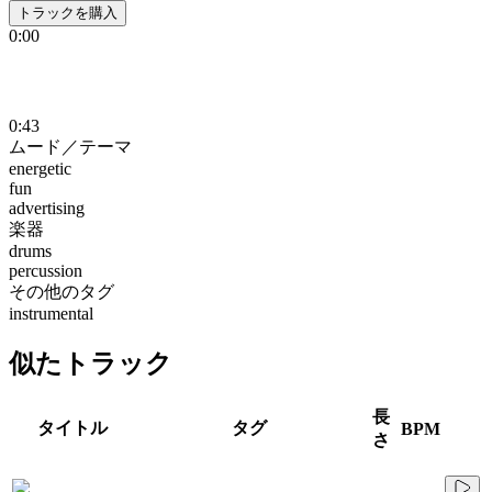
トラックを購入
0:00
0:43
ムード／テーマ
energetic
fun
advertising
楽器
drums
percussion
その他のタグ
instrumental
似たトラック
長
タイトル
タグ
BPM
さ