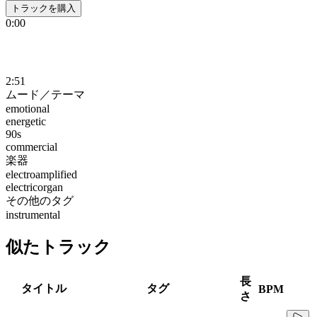
トラックを購入
0:00
2:51
ムード／テーマ
emotional
energetic
90s
commercial
楽器
electroamplified
electricorgan
その他のタグ
instrumental
似たトラック
長
タイトル
タグ
BPM
さ