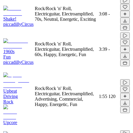
Rock/Rock 'n' Roll,
Electricguitar, Electroamplified,
3:08
-
Shake!
70s, Neutral, Energetic, Exciting
piccadillyCircus
Rock/Rock 'n' Roll,
Electricguitar, Electroamplified,
3:39
-
1960s
60s, Happy, Energetic, Fun
Fun
piccadillyCircus
Rock/Rock 'n' Roll,
Upbeat
Electricguitar, Electroamplified,
Driving
1:55
120
Advertising, Commercial,
Rock
Happy, Energetic, Fun
Upcore