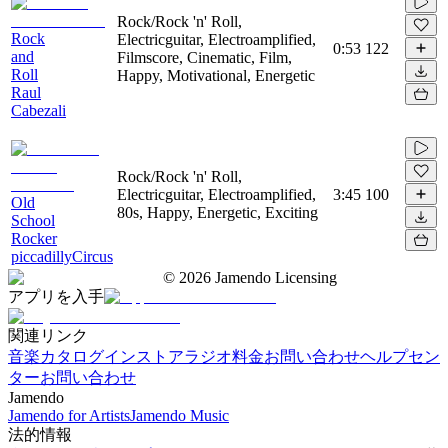
Rock/Rock 'n' Roll,
Rock
Electricguitar, Electroamplified,
0:53
122
and
Filmscore, Cinematic, Film,
Roll
Happy, Motivational, Energetic
Raul
Cabezali
Rock/Rock 'n' Roll,
Electricguitar, Electroamplified,
3:45
100
Old
80s, Happy, Energetic, Exciting
School
Rocker
piccadillyCircus
©
2026
Jamendo Licensing
アプリを入手
関連リンク
音楽カタログ
インストアラジオ
料金
お問い合わせ
ヘルプセン
ター
お問い合わせ
Jamendo
Jamendo for Artists
Jamendo Music
法的情報