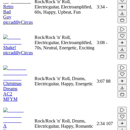
Rock/Rock 'n' Roll,
Retro
Electricguitar, Electroamplified,
3:34
-
Bad
60s, Happy, Upbeat, Fun
Guy
piccadillyCircus
Rock/Rock 'n' Roll,
Electricguitar, Electroamplified,
3:08
-
Shake!
70s, Neutral, Energetic, Exciting
piccadillyCircus
Rock/Rock 'n' Roll, Drums,
3:07
88
Christmas
Electricguitar, Happy, Energetic
Dreams
AC2
MFYM
Rock/Rock 'n' Roll, Drums,
2:34
107
A
Electricguitar, Happy, Romantic