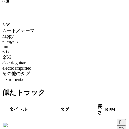
0:00
3:39
ムード／テーマ
happy
energetic
fun
60s
楽器
electricguitar
electroamplified
その他のタグ
instrumental
似たトラック
長
タイトル
タグ
BPM
さ