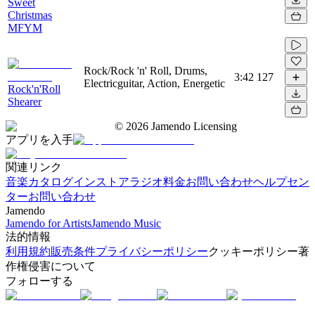
Sweet
Christmas
MFYM
Rock/Rock 'n' Roll, Drums,
3:42
127
Electricguitar, Action, Energetic
Rock'n'Roll
Shearer
©
2026
Jamendo Licensing
アプリを入手
関連リンク
音楽カタログ
インストアラジオ
料金
お問い合わせ
ヘルプセン
ター
お問い合わせ
Jamendo
Jamendo for Artists
Jamendo Music
法的情報
利用規約
販売条件
プライバシーポリシー
クッキーポリシー
著
作権侵害について
フォローする