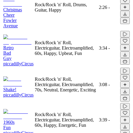
Rock/Rock 'n' Roll, Drums,
2:26
-
Christmas
Guitar, Happy
Cheer
Fowler
Avenue
Rock/Rock 'n' Roll,
Retro
Electricguitar, Electroamplified,
3:34
-
Bad
60s, Happy, Upbeat, Fun
Guy
piccadillyCircus
Rock/Rock 'n' Roll,
Electricguitar, Electroamplified,
3:08
-
Shake!
70s, Neutral, Energetic, Exciting
piccadillyCircus
Rock/Rock 'n' Roll,
Electricguitar, Electroamplified,
3:39
-
1960s
60s, Happy, Energetic, Fun
Fun
piccadillyCircus