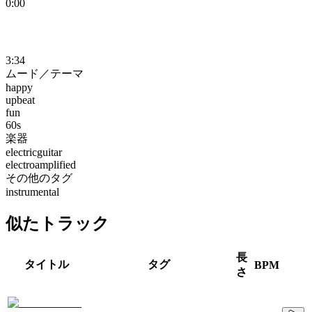
0:00
3:34
ムード／テーマ
happy
upbeat
fun
60s
楽器
electricguitar
electroamplified
その他のタグ
instrumental
似たトラック
長
タイトル
タグ
BPM
さ