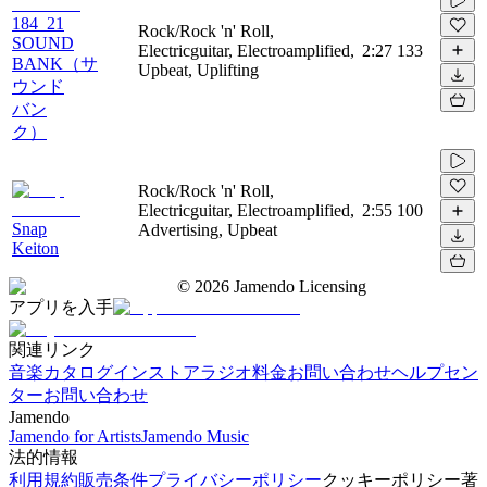
184_21
Rock/Rock 'n' Roll,
SOUND
Electricguitar, Electroamplified,
2:27
133
BANK（サ
Upbeat, Uplifting
ウンド
バン
ク）
Rock/Rock 'n' Roll,
Electricguitar, Electroamplified,
2:55
100
Snap
Advertising, Upbeat
Keiton
©
2026
Jamendo Licensing
アプリを入手
関連リンク
音楽カタログ
インストアラジオ
料金
お問い合わせ
ヘルプセン
ター
お問い合わせ
Jamendo
Jamendo for Artists
Jamendo Music
法的情報
利用規約
販売条件
プライバシーポリシー
クッキーポリシー
著