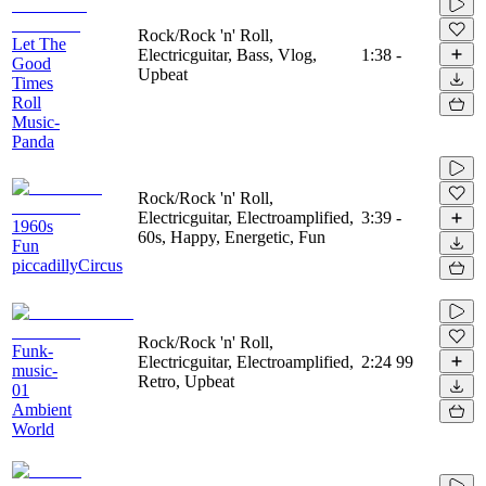
Rock/Rock 'n' Roll,
Let The
Electricguitar, Bass, Vlog,
1:38
-
Good
Upbeat
Times
Roll
Music-
Panda
Rock/Rock 'n' Roll,
Electricguitar, Electroamplified,
3:39
-
1960s
60s, Happy, Energetic, Fun
Fun
piccadillyCircus
Rock/Rock 'n' Roll,
Funk-
Electricguitar, Electroamplified,
2:24
99
music-
Retro, Upbeat
01
Ambient
World