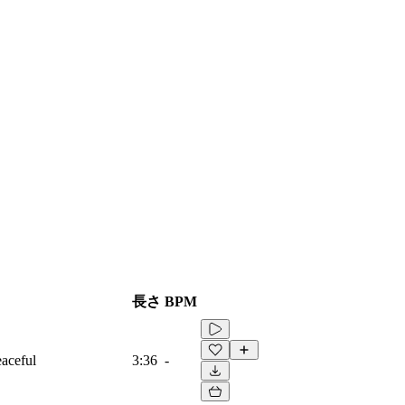
長さ
BPM
eaceful
3:36
-