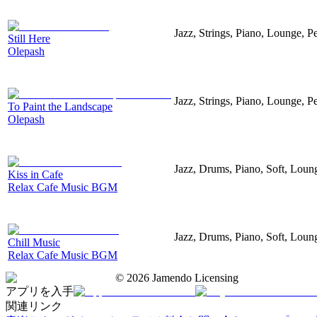
Jazz, Strings, Piano, Lounge, P
Still Here
Olepash
Jazz, Strings, Piano, Lounge, P
To Paint the Landscape
Olepash
Jazz, Drums, Piano, Soft, Loun
Kiss in Cafe
Relax Cafe Music BGM
Jazz, Drums, Piano, Soft, Loun
Chill Music
Relax Cafe Music BGM
©
2026
Jamendo Licensing
アプリを入手
関連リンク