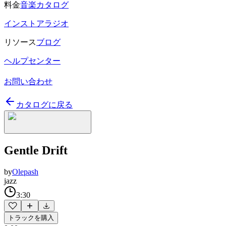
料金
音楽カタログ
インストアラジオ
リソース
ブログ
ヘルプセンター
お問い合わせ
カタログに戻る
Gentle Drift
by
Olepash
jazz
3:30
トラックを購入