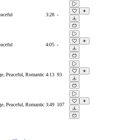
eaceful
3:28
-
eaceful
4:05
-
ge, Peaceful, Romantic
4:13
93
ge, Peaceful, Romantic
3:49
107