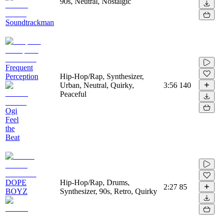
90s, Neutral, Nostalgic
Soundtrackman
Frequent
Perception
Hip-Hop/Rap, Synthesizer,
Urban, Neutral, Quirky,
3:56
140
Peaceful
Ogi
Feel
the
Beat
DOPE
Hip-Hop/Rap, Drums,
2:27
85
BOYZ
Synthesizer, 90s, Retro, Quirky