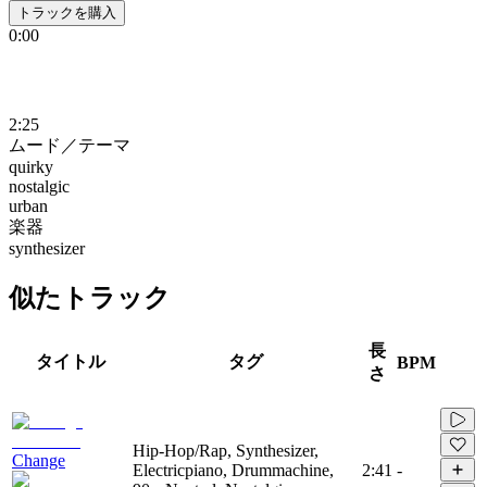
トラックを購入
0:00
2:25
ムード／テーマ
quirky
nostalgic
urban
楽器
synthesizer
似たトラック
長
タイトル
タグ
BPM
さ
Hip-Hop/Rap, Synthesizer,
Change
Electricpiano, Drummachine,
2:41
-