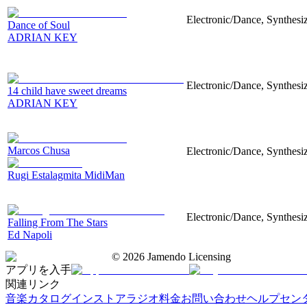
Electronic/Dance, Synthesiz
Dance of Soul
ADRIAN KEY
Electronic/Dance, Synthesi
14 child have sweet dreams
ADRIAN KEY
Marcos Chusa
Electronic/Dance, Synthesi
Rugi Estalagmita MidiMan
Electronic/Dance, Synthesiz
Falling From The Stars
Ed Napoli
©
2026
Jamendo Licensing
アプリを入手
関連リンク
音楽カタログ
インストアラジオ
料金
お問い合わせ
ヘルプセン