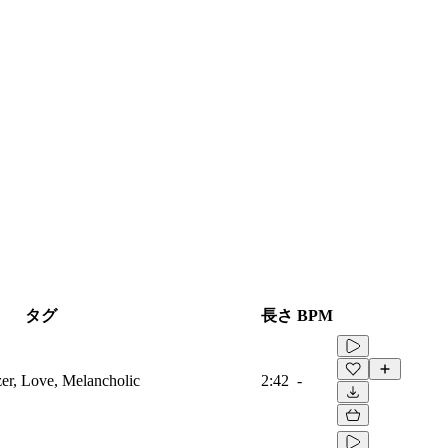
タグ
長さ
BPM
zer, Love, Melancholic
2:42
-