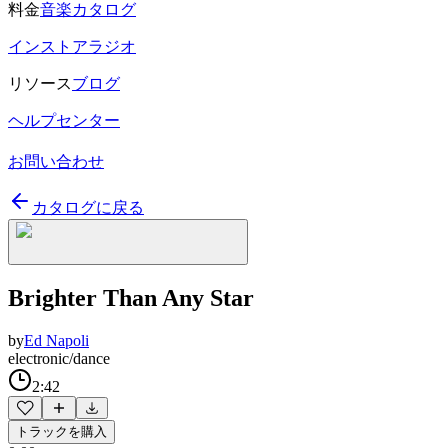
料金
音楽カタログ
インストアラジオ
リソース
ブログ
ヘルプセンター
お問い合わせ
カタログに戻る
Brighter Than Any Star
by
Ed Napoli
electronic/dance
2:42
トラックを購入