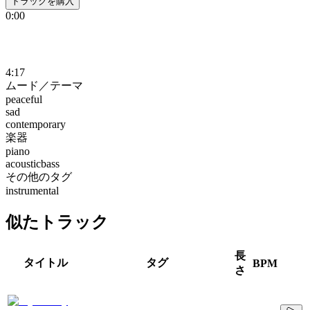
トラックを購入
0:00
4:17
ムード／テーマ
peaceful
sad
contemporary
楽器
piano
acousticbass
その他のタグ
instrumental
似たトラック
長
タイトル
タグ
BPM
さ