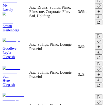
My
Jazz, Drums, Strings, Piano,
Lovely
Filmscore, Corporate, Film,
3:56
-
Sad, Uplifting
Stefan
Kartenberg
Jazz, Strings, Piano, Lounge,
3:36
-
Goodbye
Peaceful
Leyla
Olepash
Jazz, Strings, Piano, Lounge,
3:28
-
Still
Peaceful
Here
Olepash