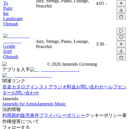
Jazz, Strings, Piano, Lounge,
To
4:05
-
Peaceful
Paint
the
Landscape
Olepash
Jazz, Strings, Piano, Lounge,
3:30
-
Gentle
Peaceful
Drift
Olepash
©
2026
Jamendo Licensing
アプリを入手
関連リンク
音楽カタログ
インストアラジオ
料金
お問い合わせ
ヘルプセン
ター
お問い合わせ
Jamendo
Jamendo for Artists
Jamendo Music
法的情報
利用規約
販売条件
プライバシーポリシー
クッキーポリシー
著
作権侵害について
フォローする