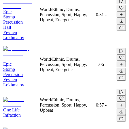
World/Ethnic, Drums,
Epic
Percussion, Sport, Happy,
0:31
-
Stomp
Upbeat, Energetic
Percussion
Half
Yevhen
Lokhmatov
World/Ethnic, Drums,
Epic
Percussion, Sport, Happy,
1:06
-
Stomp
Upbeat, Energetic
Percussion
Yevhen
Lokhmatov
World/Ethnic, Drums,
Percussion, Sport, Happy,
0:57
-
One Life
Upbeat
Infraction