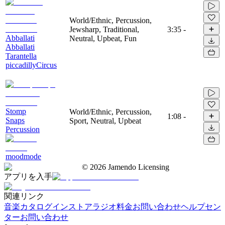
World/Ethnic, Percussion,
Jewsharp, Traditional,
3:35
-
Abballati
Neutral, Upbeat, Fun
Abballati
Tarantella
piccadillyCircus
Stomp
World/Ethnic, Percussion,
1:08
-
Snaps
Sport, Neutral, Upbeat
Percussion
moodmode
©
2026
Jamendo Licensing
アプリを入手
関連リンク
音楽カタログ
インストアラジオ
料金
お問い合わせ
ヘルプセン
ター
お問い合わせ