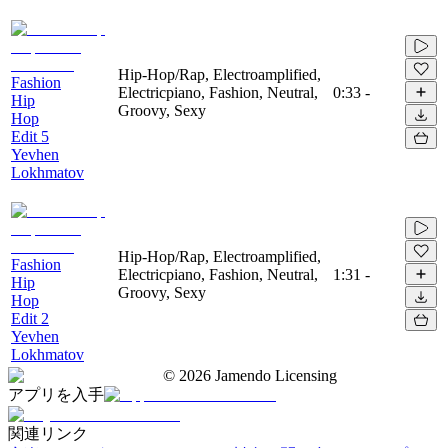
Hip-Hop/Rap, Electroamplified,
Fashion
Electricpiano, Fashion, Neutral,
0:33
-
Hip
Groovy, Sexy
Hop
Edit 5
Yevhen
Lokhmatov
Hip-Hop/Rap, Electroamplified,
Fashion
Electricpiano, Fashion, Neutral,
1:31
-
Hip
Groovy, Sexy
Hop
Edit 2
Yevhen
Lokhmatov
©
2026
Jamendo Licensing
アプリを入手
関連リンク