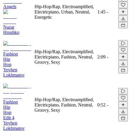
Angels
Hip-Hop/Rap, Electroamplified,
Electricpiano, Urban, Neutral,
1:45
-
Energetic
Nazar
Hrushko
Hip-Hop/Rap, Electroamplified,
Fashion
Electricpiano, Fashion, Neutral,
2:09
-
Hip
Groovy, Sexy
Hop
Yevhen
Lokhmatov
Hip-Hop/Rap, Electroamplified,
Fashion
Electricpiano, Fashion, Neutral,
0:52
-
Hip
Groovy, Sexy
Hop
Edit 4
Yevhen
Lokhmatov