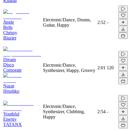
Khanal
Electronic/Dance, Drums,
Jingle
2:52
-
Guitar, Happy
Bells
Chrissy
Blazier
Dream
Disco
Electronic/Dance,
2:01
120
Corporate
Synthesizer, Happy, Groovy
Nazar
Hrushko
Electronic/Dance,
Synthesizer, Clubbing,
2:54
-
Youthful
Happy
Energy
TATANX