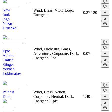
New
Wind, Brass, Vlog, Logo,
0:27
120
funk
Energetic
logo
Nazar
Hrushko
Wind, Orchestra, Brass,
Epic
Adventure, Corporate, Dark,
0:07
-
Action
Energetic, Sad
Trailer
Stinger
Yevhen
Lokhmatov
Paint It
Wind, Brass, Action,
Dark
Corporate, Neutral, Dark,
1:49
-
Energetic, Epic