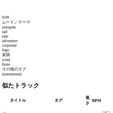
0:09
ムード／テーマ
energetic
sad
epic
adventure
corporate
logo
楽器
wind
brass
その他のタグ
instrumental
似たトラック
長
タイトル
タグ
BPM
さ