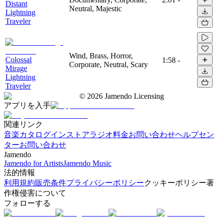
Distant
Neutral, Majestic
Lightning
Traveler
Wind, Brass, Horror,
Colossal
1:58
-
Corporate, Neutral, Scary
Mirage
Lightning
Traveler
©
2026
Jamendo Licensing
アプリを入手
関連リンク
音楽カタログ
インストアラジオ
料金
お問い合わせ
ヘルプセン
ター
お問い合わせ
Jamendo
Jamendo for Artists
Jamendo Music
法的情報
利用規約
販売条件
プライバシーポリシー
クッキーポリシー
著
作権侵害について
フォローする