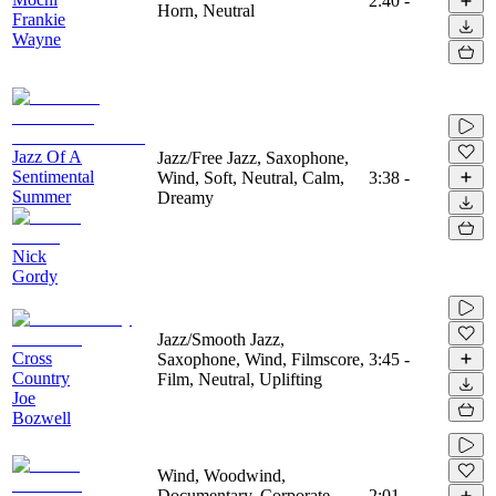
2:40
-
Horn, Neutral
Frankie
Wayne
Jazz Of A
Jazz/Free Jazz, Saxophone,
Sentimental
Wind, Soft, Neutral, Calm,
3:38
-
Summer
Dreamy
Nick
Gordy
Jazz/Smooth Jazz,
Cross
Saxophone, Wind, Filmscore,
3:45
-
Country
Film, Neutral, Uplifting
Joe
Bozwell
Wind, Woodwind,
Documentary, Corporate,
2:01
-