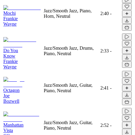
Jazz/Smooth Jazz, Piano,
Mochi
2:40
-
Horn, Neutral
Frankie
Wayne
Jazz/Smooth Jazz, Drums,
Do You
2:33
-
Piano, Neutral
Know
Frankie
Wayne
Jazz/Smooth Jazz, Guitar,
2:41
-
Octagon
Piano, Neutral
Joe
Bozwell
Jazz/Smooth Jazz, Guitar,
Manhattan
2:52
-
Piano, Neutral
Vista