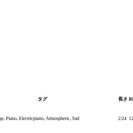
タグ
長さ
B
, Piano, Electricpiano, Atmospheric, Sad
2:24
1