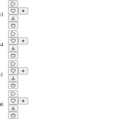
43
44
41
00