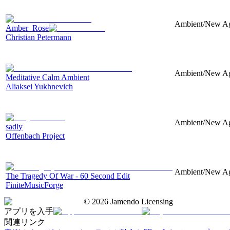
Ambient/New Age,
Amber_Rose
Christian Petermann
Ambient/New Age,
Meditative Calm Ambient
Aliaksei Yukhnevich
Ambient/New Age,
sadly
Offenbach Project
Ambient/New Age,
The Tragedy Of War - 60 Second Edit
FiniteMusicForge
©
2026
Jamendo Licensing
アプリを入手
関連リンク