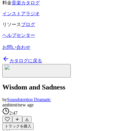
料金
音楽カタログ
インストアラジオ
リソース
ブログ
ヘルプセンター
お問い合わせ
カタログに戻る
Wisdom and Sadness
by
Soundstortion Dramatic
ambient/new age
2:47
トラックを購入