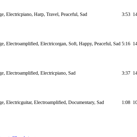
 Electricpiano, Harp, Travel, Peaceful, Sad
3:53
1
 Electroamplified, Electricorgan, Soft, Happy, Peaceful, Sad
5:16
1
 Electroamplified, Electricpiano, Sad
3:37
1
 Electricguitar, Electroamplified, Documentary, Sad
1:08
1