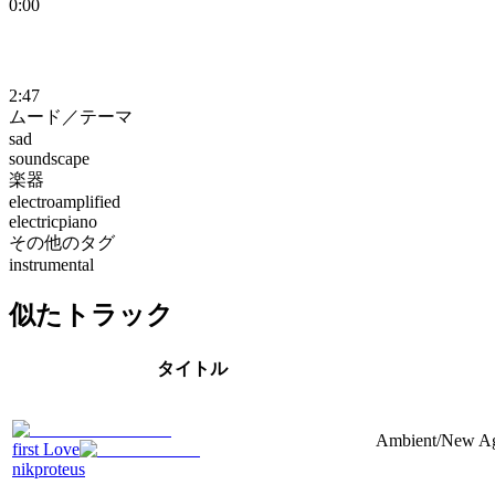
0:00
2:47
ムード／テーマ
sad
soundscape
楽器
electroamplified
electricpiano
その他のタグ
instrumental
似たトラック
タイトル
Ambient/New Age
first Love
nikproteus