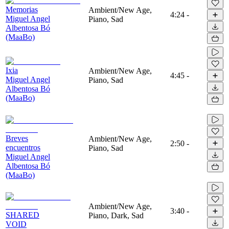
Memorias
Ambient/New Age,
4:24
-
Miguel Angel
Piano, Sad
Albentosa Bó
(MaaBo)
Ixia
Ambient/New Age,
4:45
-
Miguel Angel
Piano, Sad
Albentosa Bó
(MaaBo)
Breves
Ambient/New Age,
2:50
-
encuentros
Piano, Sad
Miguel Angel
Albentosa Bó
(MaaBo)
Ambient/New Age,
3:40
-
SHARED
Piano, Dark, Sad
VOID