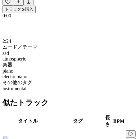
トラックを購入
0:00
2:24
ムード／テーマ
sad
atmospheric
楽器
piano
electricpiano
その他のタグ
instrumental
似たトラック
長
タイトル
タグ
BPM
さ