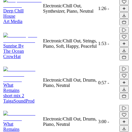
Electronic/Chill Out,
1:26
-
Deep Chill
Synthesizer, Piano, Neutral
House
Art Media
Electronic/Chill Out, Strings,
1:53
-
Sunrise By
Piano, Soft, Happy, Peaceful
The Ocean
CrowHat
Electronic/Chill Out, Drums,
0:57
-
What
Piano, Neutral
Remains
short mix 2
TaigaSoundProd
Electronic/Chill Out, Drums,
3:00
-
What
Piano, Neutral
Remains