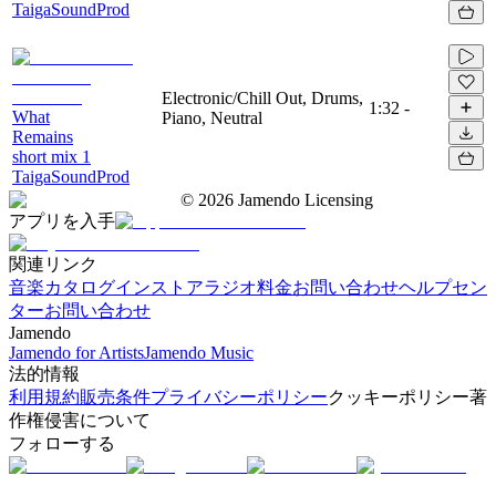
TaigaSoundProd
Electronic/Chill Out, Drums,
1:32
-
What
Piano, Neutral
Remains
short mix 1
TaigaSoundProd
©
2026
Jamendo Licensing
アプリを入手
関連リンク
音楽カタログ
インストアラジオ
料金
お問い合わせ
ヘルプセン
ター
お問い合わせ
Jamendo
Jamendo for Artists
Jamendo Music
法的情報
利用規約
販売条件
プライバシーポリシー
クッキーポリシー
著
作権侵害について
フォローする