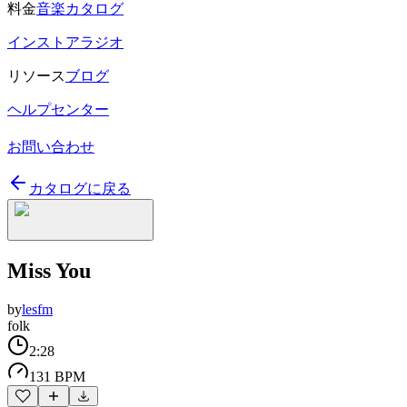
料金
音楽カタログ
インストアラジオ
リソース
ブログ
ヘルプセンター
お問い合わせ
カタログに戻る
Miss You
by
lesfm
folk
2:28
131 BPM