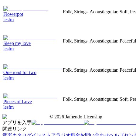
Folk, Strings, Acousticguitar, Soft, Pe
Flowerpot
lesfm
Folk, Strings, Acousticguitar, Peaceful
Sleep my love
lesfm
Folk, Strings, Acousticguitar, Peaceful
One road for two
lesfm
Folk, Strings, Acousticguitar, Soft, Pe
Pieces of Love
lesfm
©
2026
Jamendo Licensing
アプリを入手
関連リンク
音楽カタログ
インストアラジオ
料金
お問い合わせ
ヘルプセン