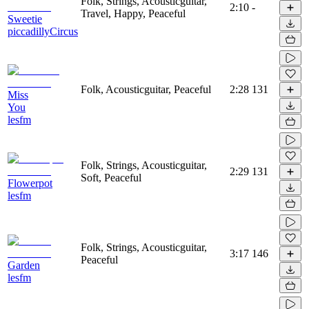
Folk, Strings, Acousticguitar,
2:10
-
Travel, Happy, Peaceful
Sweetie
piccadillyCircus
Folk, Acousticguitar, Peaceful
2:28
131
Miss
You
lesfm
Folk, Strings, Acousticguitar,
2:29
131
Soft, Peaceful
Flowerpot
lesfm
Folk, Strings, Acousticguitar,
3:17
146
Peaceful
Garden
lesfm