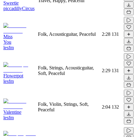
Travel, Happy, Peaceful
Sweetie
piccadillyCircus
Folk, Acousticguitar, Peaceful
2:28
131
Miss
You
lesfm
Folk, Strings, Acousticguitar,
2:29
131
Soft, Peaceful
Flowerpot
lesfm
Folk, Violin, Strings, Soft,
2:04
132
Peaceful
Valentine
lesfm