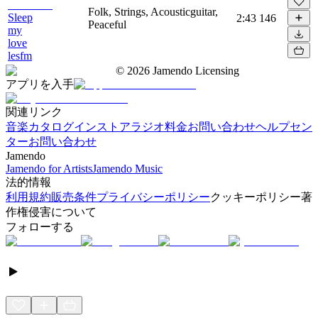
Folk, Strings, Acousticguitar,
Sleep
2:43
146
Peaceful
my
love
lesfm
©
2026
Jamendo Licensing
アプリを入手
関連リンク
音楽カタログ
インストアラジオ
料金
お問い合わせ
ヘルプセン
ター
お問い合わせ
Jamendo
Jamendo for Artists
Jamendo Music
法的情報
利用規約
販売条件
プライバシーポリシー
クッキーポリシー
著
作権侵害について
フォローする