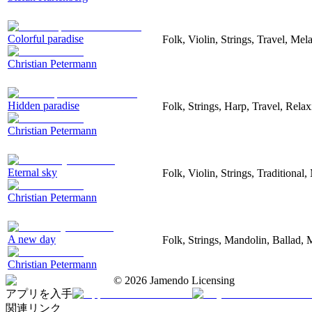
Colorful paradise
Folk, Violin, Strings, Travel, Me
Christian Petermann
Hidden paradise
Folk, Strings, Harp, Travel, Rela
Christian Petermann
Eternal sky
Folk, Violin, Strings, Traditiona
Christian Petermann
A new day
Folk, Strings, Mandolin, Ballad,
Christian Petermann
©
2026
Jamendo Licensing
アプリを入手
関連リンク