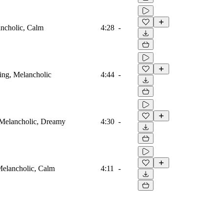
lancholic, Calm
4:28
-
xing, Melancholic
4:44
-
l, Melancholic, Dreamy
4:30
-
 Melancholic, Calm
4:11
-