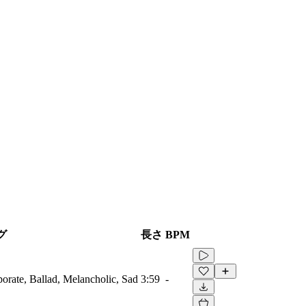
グ
長さ
BPM
porate, Ballad, Melancholic, Sad
3:59
-