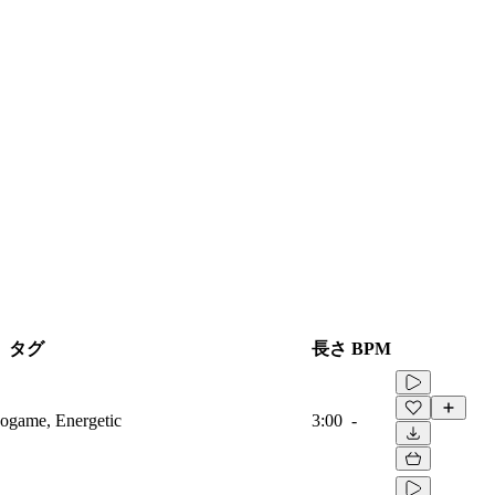
タグ
長さ
BPM
eogame, Energetic
3:00
-