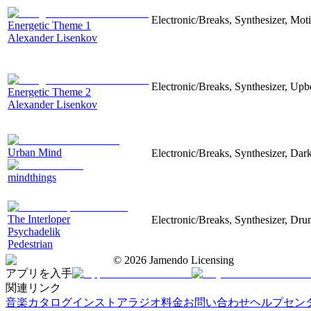
Electronic/Breaks, Synthesizer, Moti
Energetic Theme 1
Alexander Lisenkov
Electronic/Breaks, Synthesizer, Upb
Energetic Theme 2
Alexander Lisenkov
Urban Mind
Electronic/Breaks, Synthesizer, Dark
mindthings
The Interloper
Electronic/Breaks, Synthesizer, Dr
Psychadelik
Pedestrian
©
2026
Jamendo Licensing
アプリを入手
関連リンク
音楽カタログ
インストアラジオ
料金
お問い合わせ
ヘルプセン