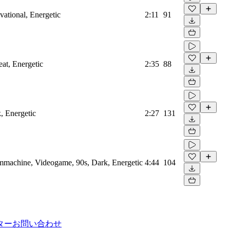
vational, Energetic
2:11
91
eat, Energetic
2:35
88
, Energetic
2:27
131
ummachine, Videogame, 90s, Dark, Energetic
4:44
104
ター
お問い合わせ