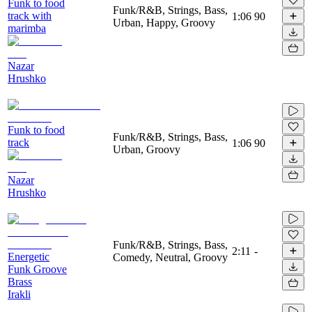
Funk to food
Funk/R&B, Strings, Bass,
track with
1:06
90
Urban, Happy, Groovy
marimba
Nazar
Hrushko
Funk to food
Funk/R&B, Strings, Bass,
track
1:06
90
Urban, Groovy
Nazar
Hrushko
Funk/R&B, Strings, Bass,
2:11
-
Energetic
Comedy, Neutral, Groovy
Funk Groove
Brass
Irakli