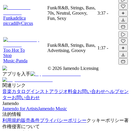
Funk/R&B, Strings, Bass,
70s, Neutral, Groovy,
3:37
-
Funkadelica
Fun, Sexy
piccadillyCircus
Funk/R&B, Strings, Bass,
1:37
-
Too Hot To
Advertising, Groovy
Stop
Music-Panda
©
2026
Jamendo Licensing
アプリを入手
関連リンク
音楽カタログ
インストアラジオ
料金
お問い合わせ
ヘルプセン
ター
お問い合わせ
Jamendo
Jamendo for Artists
Jamendo Music
法的情報
利用規約
販売条件
プライバシーポリシー
クッキーポリシー
著
作権侵害について