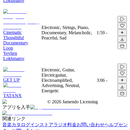
Lokhmatov
Electronic, Strings, Piano,
Cinematic
Documentary, Melancholic,
1:59
-
Thoughtful
Peaceful, Sad
Documentary
Loop
Yevhen
Lokhmatov
Electronic, Guitar,
Electricguitar,
GET UP
Electroamplified,
3:06
-
Advertising, Neutral,
Energetic
TATANX
©
2026
Jamendo Licensing
アプリを入手
関連リンク
音楽カタログ
インストアラジオ
料金
お問い合わせ
ヘルプセン