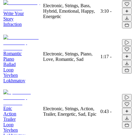
Electronic, Strings, Bass,
Hybrid, Emotional, Happy,
3:10
-
Write Your
Energetic
Story
Infraction
Romantic
Electronic, Strings, Piano,
1:17
-
Piano
Love, Romantic, Sad
Ballad
Loop
Yevhen
Lokhmatov
Epic
Electronic, Strings, Action,
0:43
-
Action
Trailer, Energetic, Sad, Epic
Trailer
Loop
Yevhen