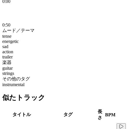
0:00
0:50
ムード／テーマ
tense
energetic
sad
action
trailer
楽器
guitar
strings
その他のタグ
instrumental
似たトラック
長
タイトル
タグ
BPM
さ