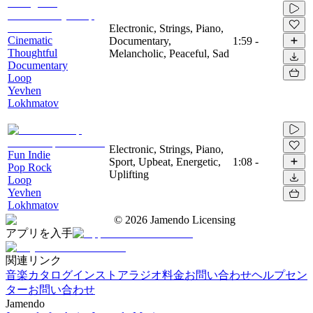
Electronic, Strings, Piano,
Cinematic
Documentary,
1:59
-
Thoughtful
Melancholic, Peaceful, Sad
Documentary
Loop
Yevhen
Lokhmatov
Electronic, Strings, Piano,
Fun Indie
Sport, Upbeat, Energetic,
1:08
-
Pop Rock
Uplifting
Loop
Yevhen
Lokhmatov
©
2026
Jamendo Licensing
アプリを入手
関連リンク
音楽カタログ
インストアラジオ
料金
お問い合わせ
ヘルプセン
ター
お問い合わせ
Jamendo