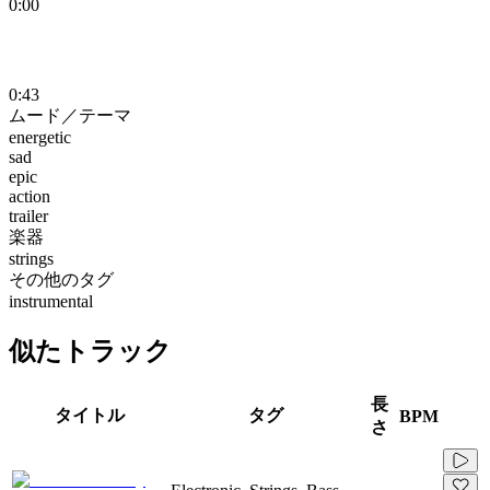
0:00
0:43
ムード／テーマ
energetic
sad
epic
action
trailer
楽器
strings
その他のタグ
instrumental
似たトラック
長
タイトル
タグ
BPM
さ