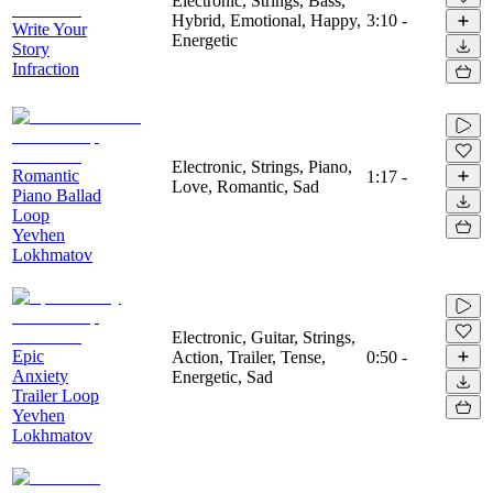
Electronic, Strings, Bass,
Hybrid, Emotional, Happy,
3:10
-
Write Your
Energetic
Story
Infraction
Electronic, Strings, Piano,
Romantic
1:17
-
Love, Romantic, Sad
Piano Ballad
Loop
Yevhen
Lokhmatov
Electronic, Guitar, Strings,
Epic
Action, Trailer, Tense,
0:50
-
Anxiety
Energetic, Sad
Trailer Loop
Yevhen
Lokhmatov