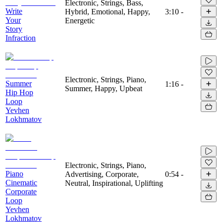
Electronic, Strings, Bass,
Write
Hybrid, Emotional, Happy,
3:10
-
Your
Energetic
Story
Infraction
Electronic, Strings, Piano,
Summer
1:16
-
Summer, Happy, Upbeat
Hip Hop
Loop
Yevhen
Lokhmatov
Electronic, Strings, Piano,
Piano
Advertising, Corporate,
0:54
-
Cinematic
Neutral, Inspirational, Uplifting
Corporate
Loop
Yevhen
Lokhmatov