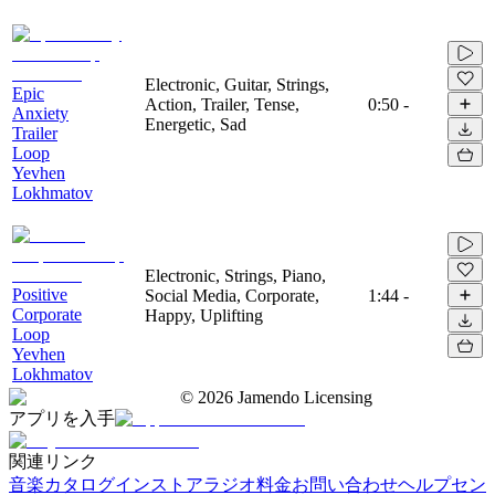
Electronic, Guitar, Strings,
Epic
Action, Trailer, Tense,
0:50
-
Anxiety
Energetic, Sad
Trailer
Loop
Yevhen
Lokhmatov
Electronic, Strings, Piano,
Positive
Social Media, Corporate,
1:44
-
Corporate
Happy, Uplifting
Loop
Yevhen
Lokhmatov
©
2026
Jamendo Licensing
アプリを入手
関連リンク
音楽カタログ
インストアラジオ
料金
お問い合わせ
ヘルプセン