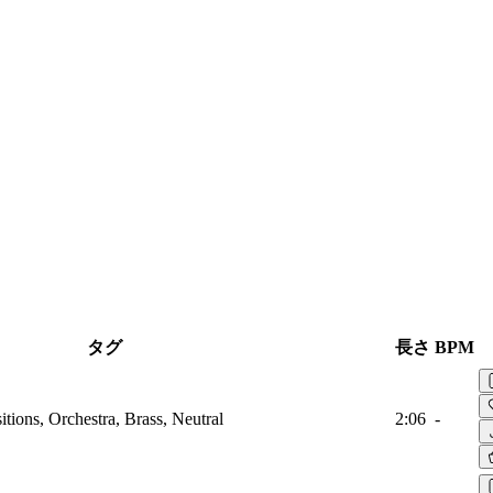
タグ
長さ
BPM
ions, Orchestra, Brass, Neutral
2:06
-