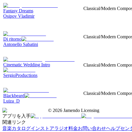
Classical/Modern Composi
Fantasy Dreams
Osipov Vladimir
Classical/Modern Composit
Di ritorno
Antonello Sabatini
Cinematic Wedding Intro
Classical/Modern Composi
SergioProductions
Classical/Modern Composit
Blackbeard
Luiza_D
©
2026
Jamendo Licensing
アプリを入手
関連リンク
音楽カタログ
インストアラジオ
料金
お問い合わせ
ヘルプセン