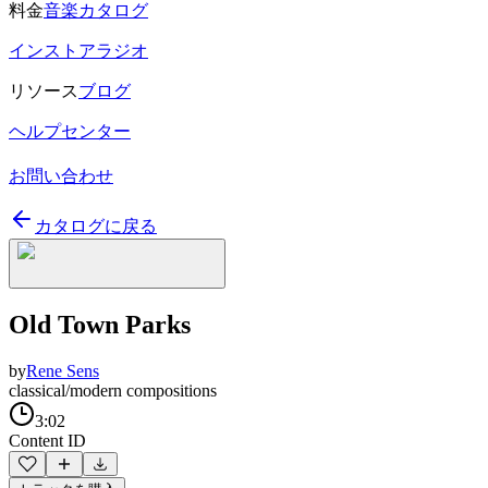
料金
音楽カタログ
インストアラジオ
リソース
ブログ
ヘルプセンター
お問い合わせ
カタログに戻る
Old Town Parks
by
Rene Sens
classical/modern compositions
3:02
Content ID