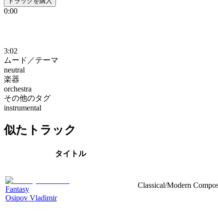
トラックを購入
0:00
3:02
ムード／テーマ
neutral
楽器
orchestra
その他のタグ
instrumental
似たトラック
タイトル
Classical/Modern Composit
Fantasy
Osipov Vladimir