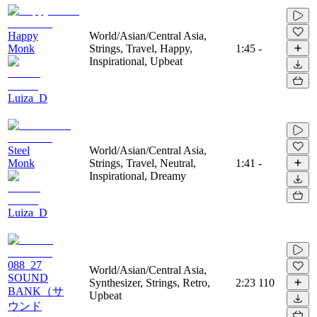
Happy
World/Asian/Central Asia,
Monk
Strings, Travel, Happy,
1:45
-
Inspirational, Upbeat
Luiza_D
Steel
World/Asian/Central Asia,
Monk
Strings, Travel, Neutral,
1:41
-
Inspirational, Dreamy
Luiza_D
088_27
World/Asian/Central Asia,
SOUND
Synthesizer, Strings, Retro,
2:23
110
BANK（サ
Upbeat
ウンド