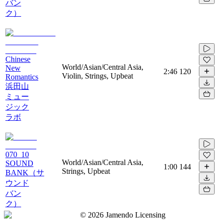
バン
ク）
Chinese
World/Asian/Central Asia,
New
2:46
120
Violin, Strings, Upbeat
Romantics
浜田山
ミュー
ジック
ラボ
070_10
World/Asian/Central Asia,
SOUND
1:00
144
Strings, Upbeat
BANK（サ
ウンド
バン
ク）
©
2026
Jamendo Licensing