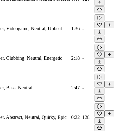
zer, Videogame, Neutral, Upbeat
1:36
-
zer, Clubbing, Neutral, Energetic
2:18
-
er, Bass, Neutral
2:47
-
er, Abstract, Neutral, Quirky, Epic
0:22
128