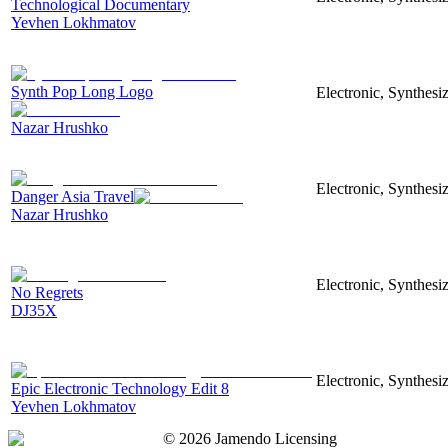
Technological Documentary
Yevhen Lokhmatov
Synth Pop Long Logo
Electronic, Synthesi
Nazar Hrushko
Electronic, Synthesi
Danger Asia Travel
Nazar Hrushko
Electronic, Synthesiz
No Regrets
DJ35X
Electronic, Synthesiz
Epic Electronic Technology Edit 8
Yevhen Lokhmatov
©
2026
Jamendo Licensing