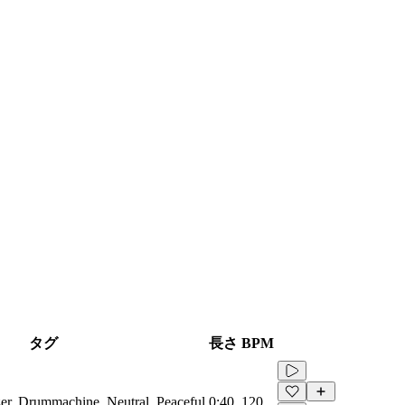
タグ
長さ
BPM
zer, Drummachine, Neutral, Peaceful
0:40
120