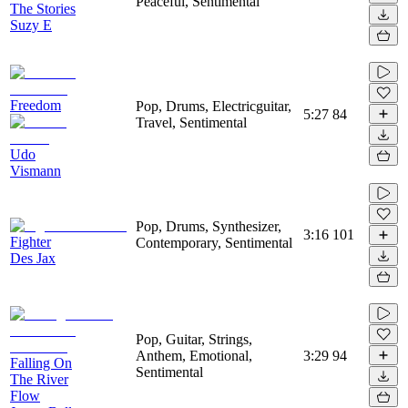
Peaceful, Sentimental
The Stories
Suzy E
Freedom
Pop, Drums, Electricguitar,
5:27
84
Travel, Sentimental
Udo
Vismann
Pop, Drums, Synthesizer,
3:16
101
Fighter
Contemporary, Sentimental
Des Jax
Pop, Guitar, Strings,
Anthem, Emotional,
3:29
94
Falling On
Sentimental
The River
Flow