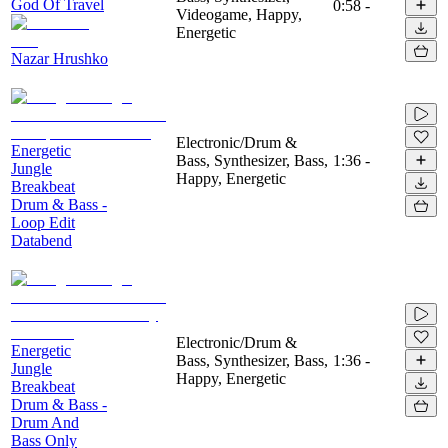
God Of Travel
0:58
-
Videogame, Happy,
Energetic
Nazar Hrushko
Electronic/Drum &
Energetic
Bass, Synthesizer, Bass,
1:36
-
Jungle
Happy, Energetic
Breakbeat
Drum & Bass -
Loop Edit
Databend
Electronic/Drum &
Energetic
Bass, Synthesizer, Bass,
1:36
-
Jungle
Happy, Energetic
Breakbeat
Drum & Bass -
Drum And
Bass Only