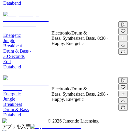
Databend
Electronic/Drum &
Energetic
Bass, Synthesizer, Bass,
0:30
-
Jungle
Happy, Energetic
Breakbeat
Drum & Bass -
30 Seconds
Edit
Databend
Electronic/Drum &
Energetic
Bass, Synthesizer, Bass,
2:08
-
Jungle
Happy, Energetic
Breakbeat
Drum & Bass
Databend
©
2026
Jamendo Licensing
アプリを入手