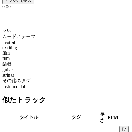
トラックを購入
0:00
3:38
ムード／テーマ
neutral
exciting
film
film
楽器
guitar
strings
その他のタグ
instrumental
似たトラック
長
タイトル
タグ
BPM
さ