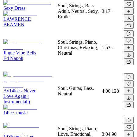
Soul, Strings, Bass,
Sexy Dress
Adult, Neutral, Sexy,
3:17
-
Erotic
LAWRENCE
BEAMEN
Soul, Strings, Piano,
Christmas, Relaxing,
1:53
-
Jingle Vibe Bells
Neutral
Ed Napoli
Soul, Guitar, Bass,
Ay14ice - Never
4:00
128
Neutral
Love Again (
Instrumental )
14ice_music
Soul, Strings, Piano,
Love, Emotional,
3:04
90
12Sloem - Time