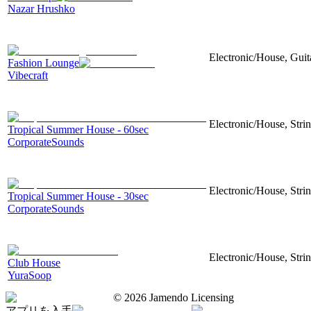
Nazar Hrushko
Electronic/House, Guita
Fashion Lounge
Vibecraft
Electronic/House, Str
Tropical Summer House - 60sec
CorporateSounds
Electronic/House, Stri
Tropical Summer House - 30sec
CorporateSounds
Electronic/House, Stri
Club House
YuraSoop
©
2026
Jamendo Licensing
アプリを入手