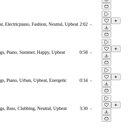
r, Electricpiano, Fashion, Neutral, Upbeat
2:02
-
ings, Piano, Summer, Happy, Upbeat
0:58
-
ngs, Piano, Urban, Upbeat, Energetic
0:34
-
ngs, Bass, Clubbing, Neutral, Upbeat
3:30
-