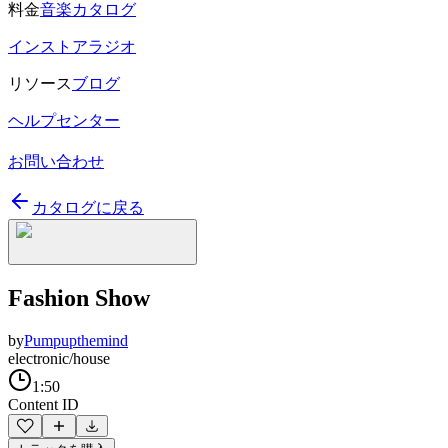
料金
音楽カタログ
インストアラジオ
リソース
ブログ
ヘルプセンター
お問い合わせ
カタログに戻る
Fashion Show
by
Pumpupthemind
electronic/house
1:50
Content ID