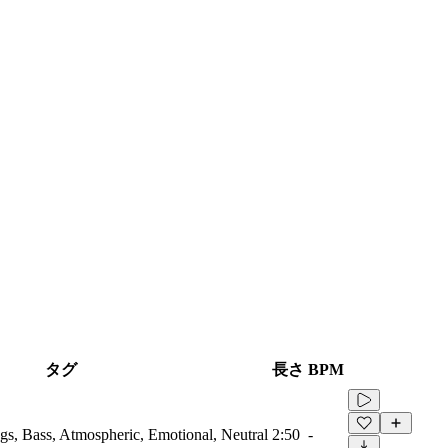
タグ
長さ
BPM
ngs, Bass, Atmospheric, Emotional, Neutral
2:50
-