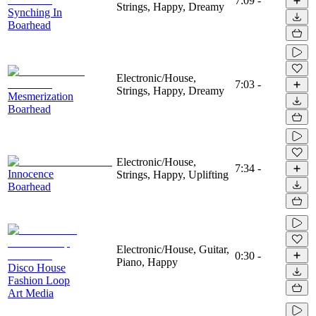
7:09
-
Strings, Happy, Dreamy
Synching In
Boarhead
Electronic/House,
7:03
-
Strings, Happy, Dreamy
Mesmerization
Boarhead
Electronic/House,
7:34
-
Innocence
Strings, Happy, Uplifting
Boarhead
Electronic/House, Guitar,
0:30
-
Piano, Happy
Disco House
Fashion Loop
Art Media