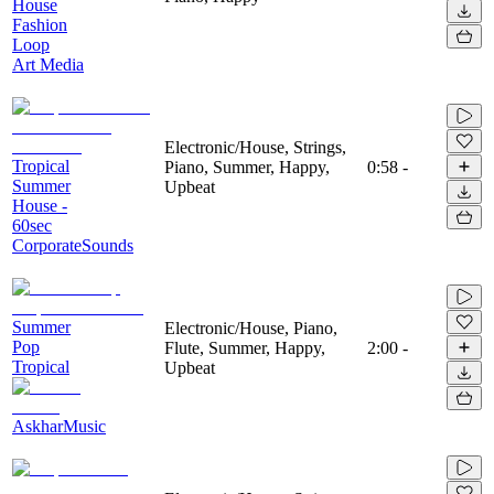
House
Fashion
Loop
Art Media
Electronic/House, Strings,
Tropical
Piano, Summer, Happy,
0:58
-
Summer
Upbeat
House -
60sec
CorporateSounds
Summer
Electronic/House, Piano,
Pop
Flute, Summer, Happy,
2:00
-
Tropical
Upbeat
AskharMusic