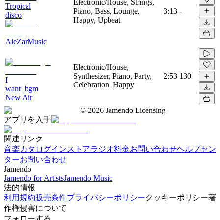
Electronic/House, Strings,
Tropical
Piano, Bass, Lounge,
3:13
-
disco
Happy, Upbeat
AleZarMusic
Electronic/House,
Synthesizer, Piano, Party,
2:53
130
I
Celebration, Happy
want_bgm
New Air
©
2026
Jamendo Licensing
アプリを入手
関連リンク
音楽カタログ
インストアラジオ
料金
お問い合わせ
ヘルプセン
ター
お問い合わせ
Jamendo
Jamendo for Artists
Jamendo Music
法的情報
利用規約
販売条件
プライバシーポリシー
クッキーポリシー
著
作権侵害について
フォローする