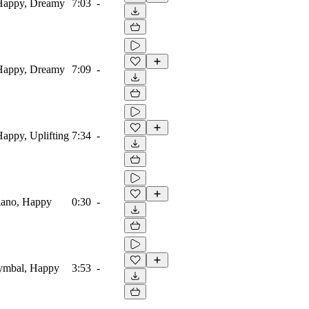
 Happy, Dreamy
7:03
-
 Happy, Dreamy
7:09
-
Happy, Uplifting
7:34
-
Piano, Happy
0:30
-
Cymbal, Happy
3:53
-