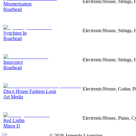
Electronic/House, Strings,
Mesmerization
Boarhead
Electronic/House, Strings,
Synching In
Boarhead
Electronic/House, Strings, 
Innocence
Boarhead
Electronic/House, Guitar, 
Disco House Fashion Loop
Art Media
Electronic/House, Piano, 
Red Lights
Minor D
©
2026
Jamendo Licensing