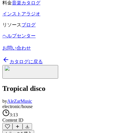
料金
音楽カタログ
インストアラジオ
リソース
ブログ
ヘルプセンター
お問い合わせ
カタログに戻る
Tropical disco
by
AleZarMusic
electronic/house
3:13
Content ID