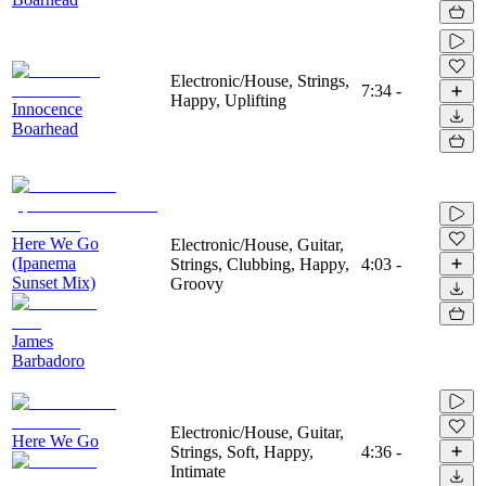
Electronic/House, Strings,
7:34
-
Happy, Uplifting
Innocence
Boarhead
Here We Go
Electronic/House, Guitar,
(Ipanema
Strings, Clubbing, Happy,
4:03
-
Sunset Mix)
Groovy
James
Barbadoro
Electronic/House, Guitar,
Here We Go
Strings, Soft, Happy,
4:36
-
Intimate