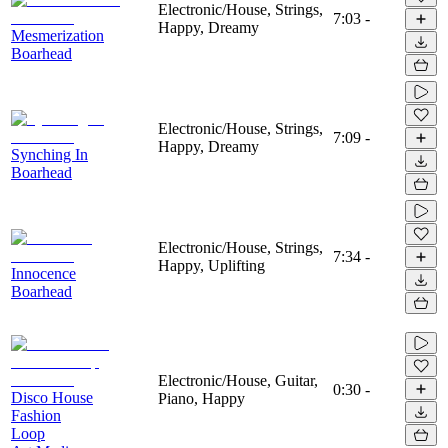
Electronic/House, Strings,
7:03
-
Happy, Dreamy
Mesmerization
Boarhead
Electronic/House, Strings,
7:09
-
Happy, Dreamy
Synching In
Boarhead
Electronic/House, Strings,
7:34
-
Happy, Uplifting
Innocence
Boarhead
Electronic/House, Guitar,
0:30
-
Disco House
Piano, Happy
Fashion
Loop