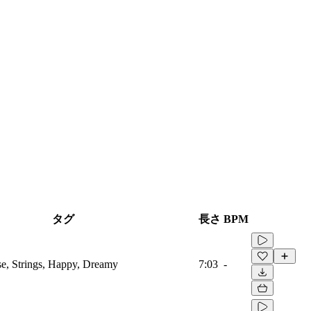
タグ
長さ
BPM
se, Strings, Happy, Dreamy
7:03
-