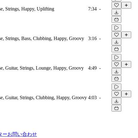
e, Strings, Happy, Uplifting
7:34
-
e, Strings, Bass, Clubbing, Happy, Groovy
3:16
-
e, Guitar, Strings, Lounge, Happy, Groovy
4:49
-
e, Guitar, Strings, Clubbing, Happy, Groovy
4:03
-
ター
お問い合わせ