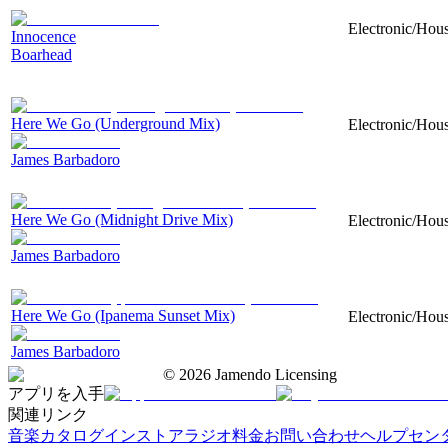
Electronic/Hous
Innocence
Boarhead
Here We Go (Underground Mix)
Electronic/Hous
James Barbadoro
Here We Go (Midnight Drive Mix)
Electronic/Hous
James Barbadoro
Here We Go (Ipanema Sunset Mix)
Electronic/Hous
James Barbadoro
©
2026
Jamendo Licensing
アプリを入手
関連リンク
音楽カタログ
インストアラジオ
料金
お問い合わせ
ヘルプセン