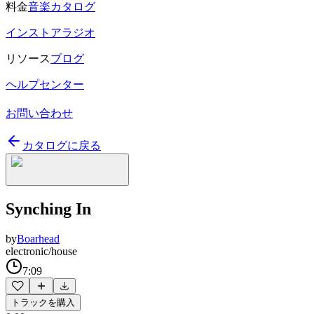
料金
音楽カタログ
インストアラジオ
リソース
ブログ
ヘルプセンター
お問い合わせ
カタログに戻る
Synching In
by
Boarhead
electronic/house
7:09
トラックを購入