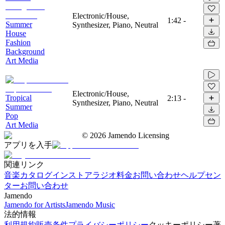
Electronic/House,
1:42
-
Summer
Synthesizer, Piano, Neutral
House
Fashion
Background
Art Media
Electronic/House,
Tropical
2:13
-
Synthesizer, Piano, Neutral
Summer
Pop
Art Media
©
2026
Jamendo Licensing
アプリを入手
関連リンク
音楽カタログ
インストアラジオ
料金
お問い合わせ
ヘルプセン
ター
お問い合わせ
Jamendo
Jamendo for Artists
Jamendo Music
法的情報
利用規約
販売条件
プライバシーポリシー
クッキーポリシー
著