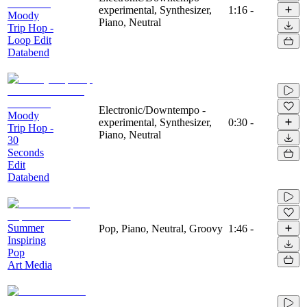
experimental, Synthesizer,
1:16
-
Moody
Piano, Neutral
Trip Hop -
Loop Edit
Databend
Electronic/Downtempo -
Moody
experimental, Synthesizer,
0:30
-
Trip Hop -
Piano, Neutral
30
Seconds
Edit
Databend
Summer
Pop, Piano, Neutral, Groovy
1:46
-
Inspiring
Pop
Art Media